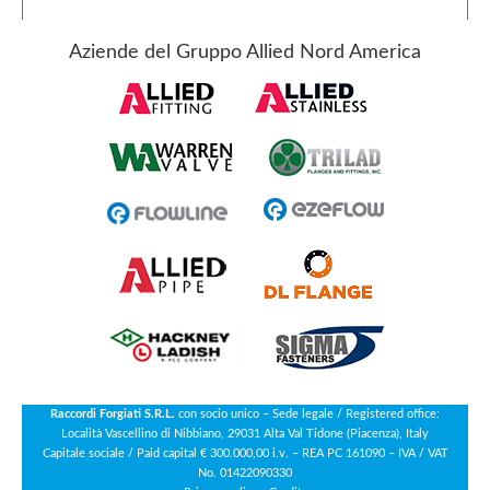
Aziende del Gruppo Allied Nord America
Raccordi Forgiati S.R.L.
con socio unico – Sede legale / Registered office:
Località Vascellino di Nibbiano, 29031 Alta Val Tidone (Piacenza), Italy
Capitale sociale / Paid capital € 300.000,00 i.v. – REA PC 161090 – IVA / VAT
No. 01422090330