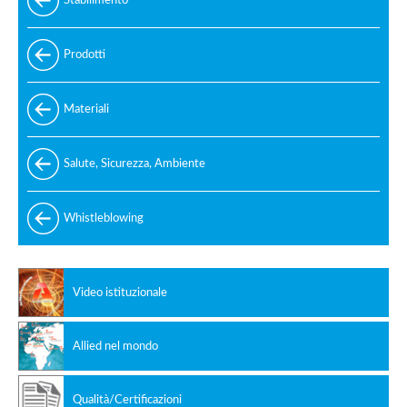
Stabilimento
Prodotti
Standard
Materiali
Speciali
Acciaio e leghe di acciaio
Salute, Sicurezza, Ambiente
Standard di produzione
Acciaio inox
Codici di progettazione
Whistleblowing
Leghe non ferrose
Video istituzionale
Allied nel mondo
Qualità/Certificazioni