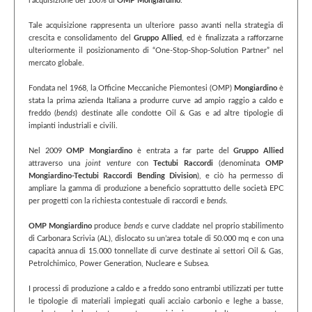
l'acquisizione del 100% di
OMP Mongiardino
.
Tale acquisizione rappresenta un ulteriore passo avanti nella strategia di
crescita e consolidamento del
Gruppo Allied
, ed è finalizzata a rafforzarne
ulteriormente il posizionamento di “One-Stop-Shop-Solution Partner” nel
mercato globale.
Fondata nel 1968, la Officine Meccaniche Piemontesi (OMP)
Mongiardino
è
stata la prima azienda Italiana a produrre curve ad ampio raggio a caldo e
freddo (
bends
) destinate alle condotte Oil & Gas e ad altre tipologie di
impianti industriali e civili.
Nel 2009
OMP Mongiardino
è entrata a far parte del
Gruppo Allied
attraverso una
joint venture
con
Tectubi Raccordi
(denominata
OMP
Mongiardino-Tectubi Raccordi Bending Division
), e ciò ha permesso di
ampliare la gamma di produzione a beneficio soprattutto delle società EPC
per progetti con la richiesta contestuale di raccordi e
bends
.
OMP Mongiardino
produce
bends
e curve claddate nel proprio stabilimento
di Carbonara Scrivia (AL), dislocato su un’area totale di 50.000 mq e con una
capacità annua di 15.000 tonnellate di curve destinate ai settori Oil & Gas,
Petrolchimico, Power Generation, Nucleare e Subsea.
I processi di produzione a caldo e a freddo sono entrambi utilizzati per tutte
le tipologie di materiali impiegati quali acciaio carbonio e leghe a basse,